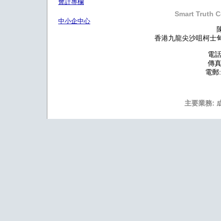
會計專欄
Smart Truth C
中小企中心
香港九龍尖沙咀柯士甸道
電話:
傳真:
電郵
主要業務: 成